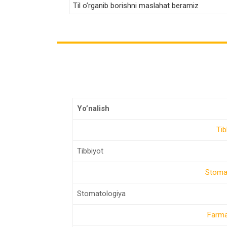
Til o’rganib borishni maslahat beramiz
Yo’nalish
Tib
Tibbiyot
Stomat
Stomatologiya
Farma