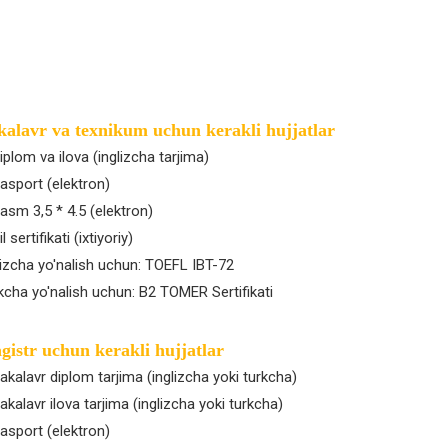
kalavr va texnikum uchun kerakli hujjatlar
Diplom va ilova (inglizcha tarjima)
Pasport (elektron)
Rasm 3,5 * 4.5 (elektron)
il sertifikati (ixtiyoriy)
lizcha yo'nalish uchun: TOEFL IBT-72
kcha yo'nalish uchun: B2 TOMER Sertifikati
istr uchun kerakli hujjatlar
Bakalavr diplom tarjima (inglizcha yoki turkcha)
Bakalavr ilova tarjima (inglizcha yoki turkcha)
Pasport (elektron)