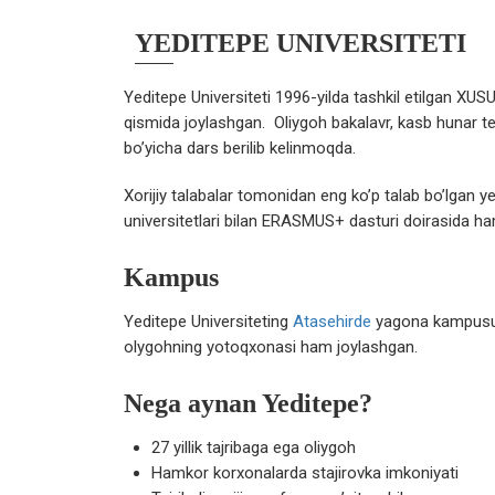
YEDITEPE UNIVERSITETI
Yeditepe Universiteti 1996-yilda tashkil etilgan XUSU
qismida joylashgan. Oliygoh bakalavr, kasb hunar t
bo’yicha dars berilib kelinmoqda.
Xorijiy talabalar tomonidan eng ko’p talab bo’lgan ye
universitetlari bilan ERASMUS+ dasturi doirasida ham
Kampus
Yeditepe Universiteting
Atasehirde
yagona kampusu 
olygohning yotoqxonasi ham joylashgan.
Nega aynan Yeditepe?
27 yillik tajribaga ega oliygoh
Hamkor korxonalarda stajirovka imkoniyati