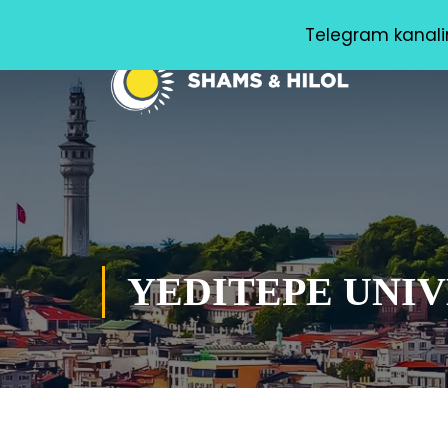
(+998) 99 366-60-13
info@shamsvahilol.com
Telegram kanalim
YEDITEPE UNIV