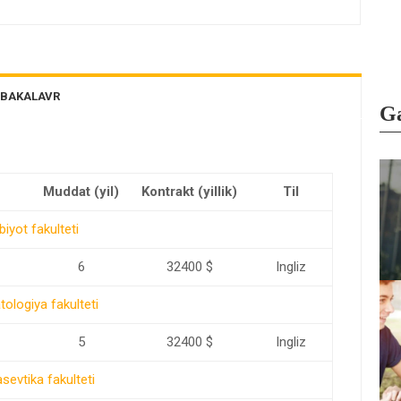
BAKALAVR
Ga
Muddat (yil)
Kontrakt (yillik)
Til
biyot fakulteti
6
32400 $
Ingliz
ologiya fakulteti
5
32400 $
Ingliz
sevtika fakulteti