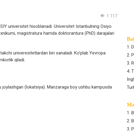
1 117
SIY universitet hisoblanadi. Universitet Istanbulning Osiyo
exnikumi, magistratura hamda doktorantura (PhD) darajalari
Ba
1. 
takchi univeresitetlardan biri sanaladi. Ko’plab Yevropa
2. 
korlik qiladi.
3. 
4. T
Ing
joylashgan (lokatsiya). Manzaraga boy ushbu kampusda
Tur
Mag
1. 
2. 
3. 