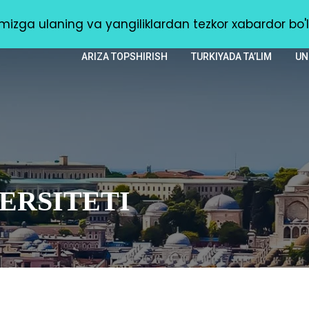
Toshkent, Olmazor tumani, Sebzor dahasi, 1-uy
izga ulaning va yangiliklardan tezkor xabardor bo'l
ARIZA TOPSHIRISH
TURKIYADA TA’LIM
UN
ERSITETI