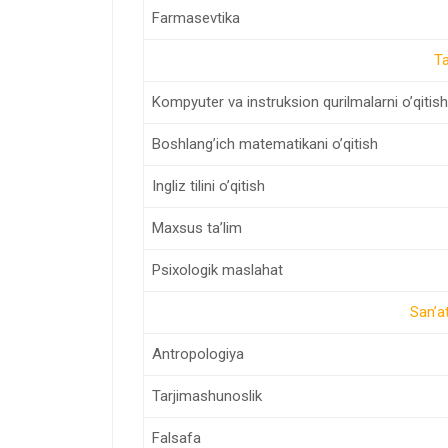
Farmasevtika
Ta
Kompyuter va instruksion qurilmalarni o’qitish
Boshlang’ich matematikani o’qitish
Ingliz tilini o’qitish
Maxsus ta’lim
Psixologik maslahat
San’at
Antropologiya
Tarjimashunoslik
Falsafa