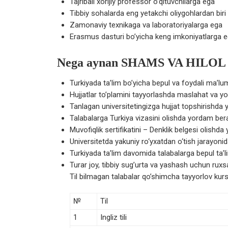
Tajribali xorijiy professor o’qituvchilarga ega
Tibbiy sohalarda eng yetakchi oliygohlardan biri
Zamonaviy texnikaga va laboratoriyalarga ega
Erasmus dasturi bo’yicha keng imkoniyatlarga 
Nega aynan SHAMS VA HILOL
Turkiyada ta’lim bo’yicha bepul va foydali ma’lu
Hujjatlar to’plamini tayyorlashda maslahat va y
Tanlagan universitetingizga hujjat topshirishda
Talabalarga Turkiya vizasini olishda yordam ber
Muvofiqlik sertifikatini – Denklik belgesi olishd
Universitetda yakuniy ro‘yxatdan o‘tish jarayon
Turkiyada ta’lim davomida talabalarga bepul ta’l
Turar joy, tibbiy sug’urta va yashash uchun rux
Til bilmagan talabalar qo’shimcha tayyorlov kursid
№
Til
1
Ingliz tili